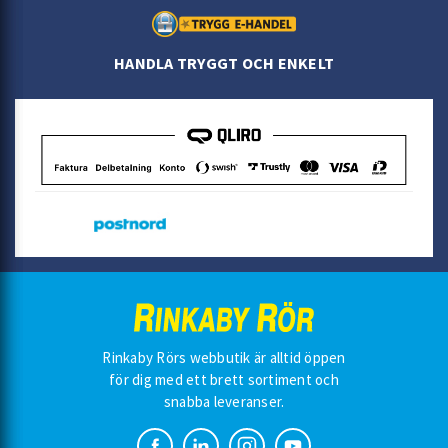
HANDLA TRYGGT OCH ENKELT
Rinkaby Rörs webbutik är alltid öppen
för dig med ett brett sortiment och
snabba leveranser.