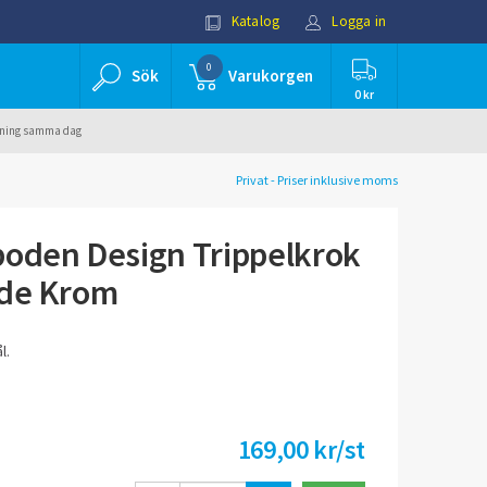
Katalog
Logga in
0
Sök
Varukorgen
0 kr
ällning samma dag
Privat - Priser inklusive moms
boden Design Trippelkrok
nde Krom
l.
169,00 kr/st