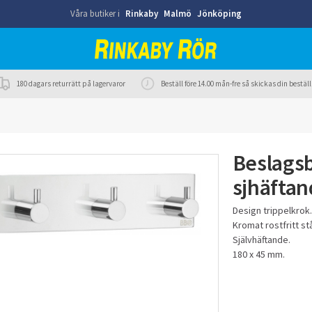
Våra butiker i
Rinkaby
Malmö
Jönköping
180 dagars returrätt på lagervaror
Beställ före 14.00 mån-fre så skickas din best
Beslags
sjhäfta
Design trippelkrok.
Kromat rostfritt stå
Självhäftande.
180 x 45 mm.