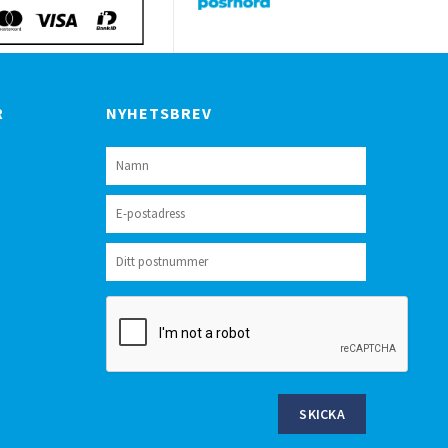
R
NYHETSBREV
SKICKA