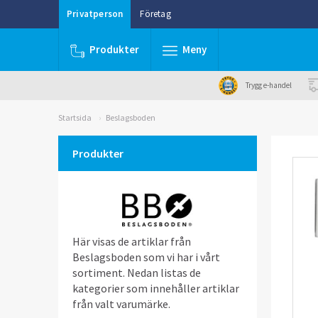
Privatperson
Företag
Produkter
Meny
Trygg e-handel
Startsida
Beslagsboden
Produkter
Här visas de artiklar från
Beslagsboden som vi har i vårt
sortiment. Nedan listas de
kategorier som innehåller artiklar
från valt varumärke.