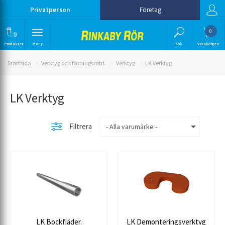
Privatperson
Företag
0
Produkter
Meny
Sök
Varukorgen
Startsida
Verktyg och tätningsmtrl.
Verktyg
LK Verktyg
LK Verktyg
Filtrera
LK Bockfjäder.
LK Demonteringsverktyg