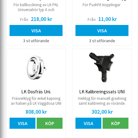
För kallbockning av LK PAL
För PushFit kopplingar
Universalrör typ A och
varmbockning av LK PE-X
218,00 kr
11,00 kr
Från
Från
Universalrör typ X. Fjädern är
avsedd för användning utanpå
röret.
VISA
VISA
3 st utförande
3 st utförande
LK Dosfräs Uni.
LK Kalibreringssats UNI
Fräsverktyg för enkel kapning
Verktyg för manuell gradning
av halsen på LK Väggdosa UNI
samt kalibrering av rörände.
till korrekt avstånd mot färdig
OBS! Fasningen är nödvändig
808,00 kr
302,00 kr
vägg.
för att Press Pex-kopplingens
O-ring inte ska skadas när röret
VISA
KÖP
VISA
KÖP
skjuts in.