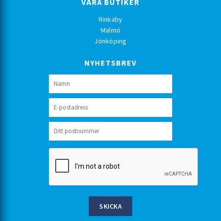
VÅRA BUTIKER
Rinkaby
Malmö
Jönköping
NYHETSBREV
SKICKA