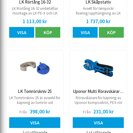
LK Rörtång 16-32
LK Skåpstativ
LK Rörtång 16-32 underlättar
Avsett för temporär
montage av LK PE-X och LK
fixering/upphängning av LK
PAL Universalrör i LK PushFit-
Fördelarskåp GV, LK Shuntskåp
1 113,00 kr
1 737,00 kr
kopplingar, till exempel i trånga
GV och LK Fördelarskåp UNI.
utrymmen.
Stativet används vid montage
VISA
KÖP
VISA
KÖP
av golvvärme/tappvatten i
”platta på mark” när skåpet ska
monteras innan gjutning av
betongplattan. Skåpstativet
består av två stolpar i stål, fyra
rörklammer med tillhörande
bultar samt 2 st 300 mm
korrugerade rör.
LK Tomrörskniv 25
Uponor Multi Röravskärare 12-25
LK Tomrörskniv 25 är avsedd för
Röravskärare för kapning av
kapning av tomrör vid
Uponor kompositrör, PEX-rör
rörutgång ur vägg eller golv
och skyddsrör i dimension 12-
398,00 kr
231,00 kr
Från
Från
med rör-i-rör av PEX eller PAL.
25 mm.
Klarar c/c 40 mm
VISA
VISA
2 st utförande
2 st utförande