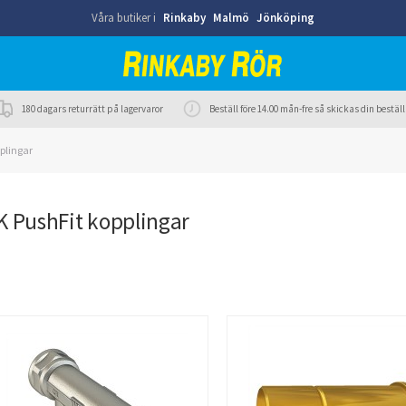
Våra butiker i
Rinkaby
Malmö
Jönköping
180 dagars returrätt på lagervaror
Beställ före 14.00 mån-fre så skickas din best
plingar
K PushFit kopplingar