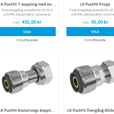
LK Pushfit T-koppling med invändig gänga
LK Pushfit Propp
Push-koppling avsedd för LK PE-X
Push-koppling avsedd för LK
och PAL Universalrör. Levereras
och PAL Universalrör. Lever
komplett med monterad stödhylsa.
komplett med monterad stödh
435,00 kr
95,00 kr
Från
Från
VISA
VISA
3 st utförande
3 st utförande
LK Pushfit Anslutnings koppling, inv.
LK PushFit Övergång AX16