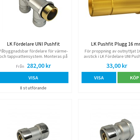
LK Fördelare UNI Pushfit
LK Pushfit Plugg 16 
Påbyggnadsbar fördelare för värme-
För proppning av outnyttjat 
och tappvattensystem. Monteras på
avstick i LK Fördelare UNI Push
vägg i LK Fördelarkonsol eller i LK
LK PushFit koppling. Kan ä
282,00 kr
33,00 kr
Från
Fördelarskåp UNI. Tillverkad av
användas som propp vid
avzinkningsbeständig mässing,
provtryckning.
VISA
VISA
KÖP
förnicklad. Fördelare har anslutning
G20 (ut- och inv gg) för
8 st utförande
matningsledning. Anslutning med c/c
50 mm på avsticken.