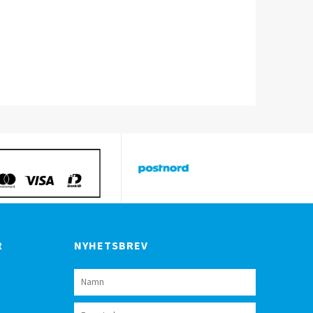
R
NYHETSBREV