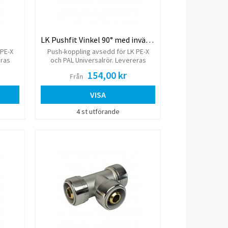
LK Pushfit Vinkel 90° med invändig gänga
 PE-X
Push-koppling avsedd för LK PE-X
eras
och PAL Universalrör. Levereras
ylsa.
komplett med monterad stödhylsa.
154,00 kr
Från
VISA
4 st utförande