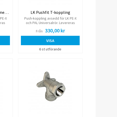
LK Pushfit Vinkelkoppling med lekande mutter
LK Pushfit T-koppling
 PE-X
Push-koppling avsedd för LK PE-X
eras
och PAL Universalrör. Levereras
ylsa.
komplett med monterad stödhylsa.
330,00 kr
Från
öljer.
VISA
6 st utförande