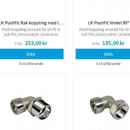
LK Pushfit Rak koppling med lekande mutter
LK Pushfit Vinkel 90°
Push-koppling avsedd för LK PE-X
Push-koppling avsedd för LK
och PAL Universalrör. Levereras
och PAL Universalrör. Lever
komplett med monterad stödhylsa.
komplett med monterad stödh
253,00 kr
185,00 kr
Från
Från
För plantätning. Packning medföljer.
VISA
VISA
3 st utförande
3 st utförande