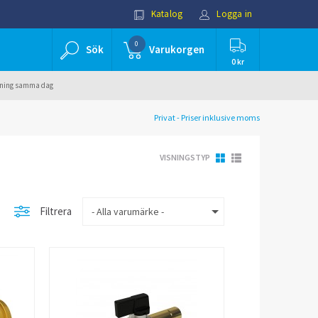
Katalog
Logga in
0
Sök
Varukorgen
0 kr
ällning samma dag
Privat - Priser inklusive moms
VISNINGSTYP
Filtrera