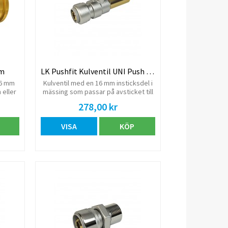
mm
LK Pushfit Kulventil UNI Push AX16
16 mm
Kulventil med en 16 mm insticksdel i
 eller
mässing som passar på avsticket till
ven
LK Fördelare alternativt LK Koppling
278,00 kr
med 16 mm PushFit. I andra änden av
ventilen är det en AX16 mm LK
VISA
KÖP
PushFit anslutning. Push-koppling
avsedd för LK PE-X och PAL
Universalrör. Levereras komplett
med monterad stödhylsa.