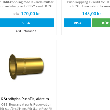
Pushfit-koppling med lekande mutter
Push-koppling avsedd för LK
för anslutning av LK PE-X samt LK PAL
och PAL Universalrör. Lever
Universalrör mot LK Fördelare UNI.
komplett med monterad stödh
170,00 kr
145,00 kr
Från
På andra sidan finns
klämringskoppling för kopparrö
VISA
VISA
KÖP
t.ex. en diskbänksblandare
muttern tas bort till
4 st utförande
klämringskopplingen finns det 
G10 gänga för inkoppling av t
anslutningsslang från blanda
lekande mutter och planpack
LK Stödhylsa PushFit, Äldre modell
OBS! Begränsat parti. Reservation
för slutförsäljning. För äldre PushFit