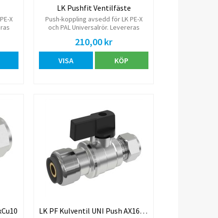
LK Pushfit Ventilfäste
 PE-X
Push-koppling avsedd för LK PE-X
eras
och PAL Universalrör. Levereras
ylsa.
komplett med monterad stödhylsa.
210,00 kr
VISA
KÖP
xCu10
LK PF Kulventil UNI Push AX16 x Cu10