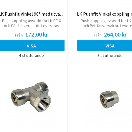
LK Pushfit Vinkel 90° med utvändig gänga
Push-koppling avsedd för LK PE-X
Push-koppling avsedd för LK
och PAL Universalrör. Levereras
och PAL Universalrör. Lever
komplett med monterad stödhylsa.
komplett med monterad stödh
172,00 kr
264,00 kr
Från
Från
För plantätning. Packning medf
VISA
VISA
4 st utförande
3 st utförande