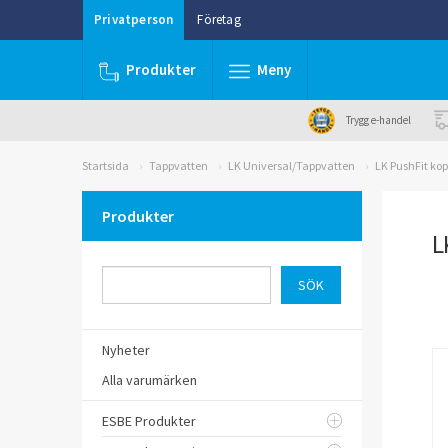
Privatperson
Företag
Produkter
Meny
Trygg e-handel
Startsida
Tappvatten
LK Universal/Tappvatten
LK PushFit kop
Produkter
L
Nyheter
Alla varumärken
ESBE Produkter