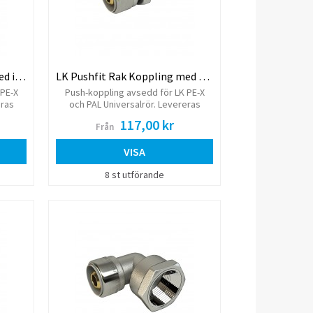
LK Pushfit Rak Koppling med invändig gänga
LK Pushfit Rak Koppling med utvändig gänga
 PE-X
Push-koppling avsedd för LK PE-X
eras
och PAL Universalrör. Levereras
ylsa.
komplett med monterad stödhylsa.
117,00 kr
Från
VISA
8 st utförande