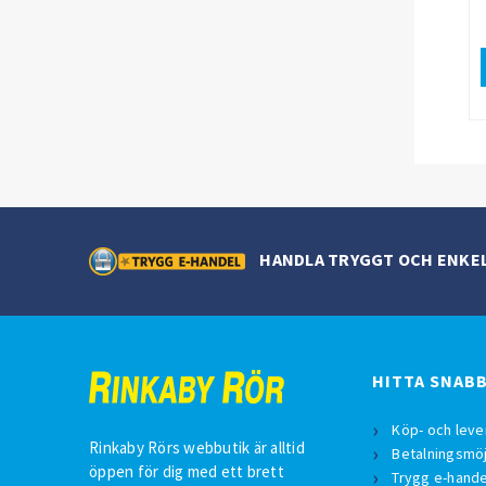
HANDLA TRYGGT OCH ENKE
HITTA SNAB
Köp- och leve
Rinkaby Rörs webbutik är alltid
Betalningsmöj
öppen för dig med ett brett
Trygg e-hande