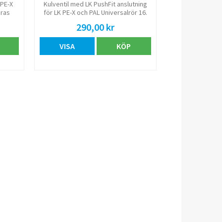
 PE-X
Kulventil med LK PushFit anslutning
eras
för LK PE-X och PAL Universalrör 16.
ylsa.
På andra sidan finns
290,00 kr
klämringskoppling 10 mm.
r till
VISA
KÖP
. Om
en utv
.ex.
re med
ning.