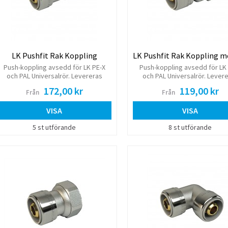
LK Pushfit Rak Koppling
Push-koppling avsedd för LK PE-X
Push-koppling avsedd för LK
och PAL Universalrör. Levereras
och PAL Universalrör. Lever
komplett med monterad stödhylsa.
komplett med monterad stödh
172,00 kr
119,00 kr
Från
Från
VISA
VISA
5 st utförande
8 st utförande