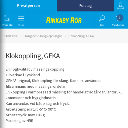
Privatperson
Företag
0
Produkter
Meny
Sök
Varukorgen
Startsida
Slang och Slangkopplingar
Klokoppling, GEKA
Klokoppling, GEKA
En högkvalitativ mässingskoppling
Tillverkad i Tyskland
GEKA® original, Klokoppling för slang. Kan t.ex. användas
tillsammans med mässingsrördelar.
En koppling i varmpressad mässing för handelsträdgårdar, lantbruk,
kommuner och byggindustrin.
Kan användas vid både sug och tryck.
Arbetstemperatur: -5°C- 90°C
Arbetstryck: max 10 kg
Packning av NBR