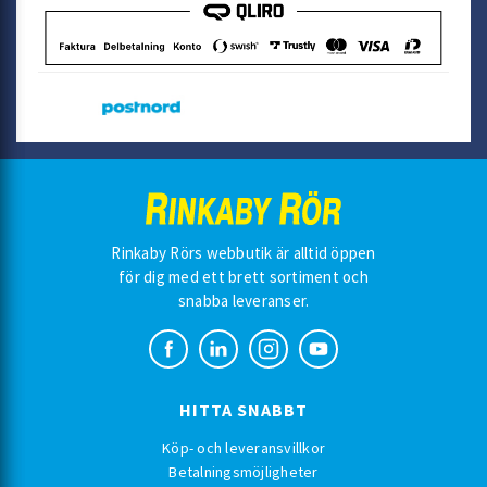
Rinkaby Rörs webbutik är alltid öppen
för dig med ett brett sortiment och
snabba leveranser.
HITTA SNABBT
Köp- och leveransvillkor
Betalningsmöjligheter