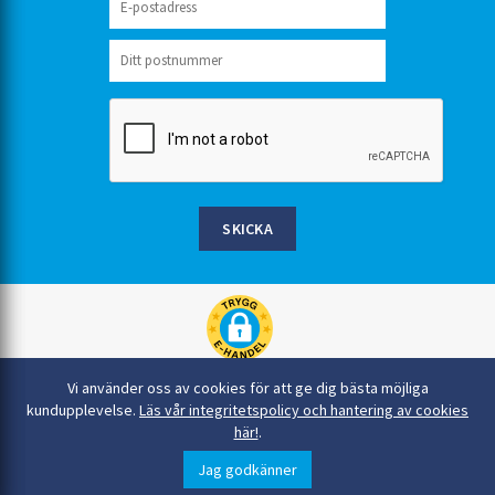
SKICKA
Rinkaby Rör AB, Box 54, 296 21 Åhus
Vi använder oss av cookies för att ge dig bästa möjliga
044-22 54 90
kundupplevelse.
Läs vår integritetspolicy och hantering av cookies
här!
.
info@rinkabyror.se
© Alla rättigheter tillhör Rinkaby Rör AB
Jag godkänner