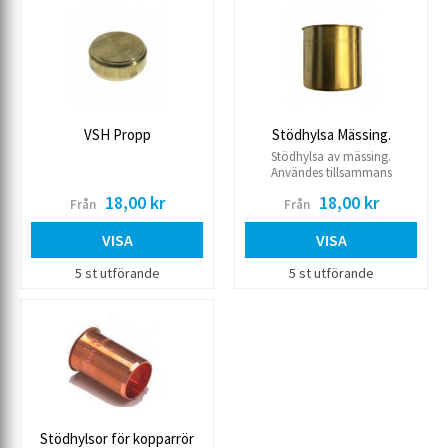
VSH Propp
Stödhylsa Mässing.
Stödhylsa av mässing.
Användes tillsammans
kopparrör
18,00 kr
18,00 kr
Från
Från
VISA
VISA
5 st utförande
5 st utförande
Stödhylsor för kopparrör