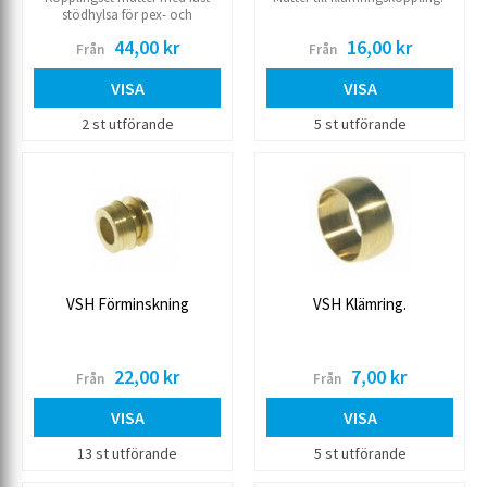
stödhylsa för pex- och
alupexrör Ersätter mutter och
44,00 kr
16,00 kr
Från
Från
kona i en klämringskoppling
dim.15
VISA
VISA
2 st utförande
5 st utförande
VSH Förminskning
VSH Klämring.
22,00 kr
7,00 kr
Från
Från
VISA
VISA
13 st utförande
5 st utförande