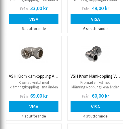
och utvändig gänga i andra.
ändar.
33,00 kr
49,00 kr
Från
Från
VISA
VISA
6 st utförande
6 st utförande
VSH Krom klämkoppling Vinkel inv.
VSH Krom klämkoppling Vinkel utv.
Kromad vinkel med
Kromad vinkel med
klämringskoppling i ena änden
klämringskoppling i ena änden
och invändig gänga i andra.
och utvändig gänga i andra.
69,00 kr
60,00 kr
Från
Från
VISA
VISA
4 st utförande
4 st utförande