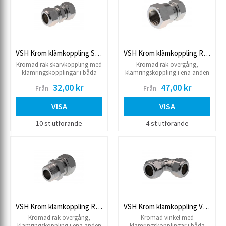
VSH Krom klämkoppling Skarv
VSH Krom klämkoppling Rak övergång inv.
Kromad rak skarvkoppling med
Kromad rak övergång,
klämringskopplingar i båda
klämringskoppling i ena änden
ändar.
och invändig gänga i andra.
32,00 kr
47,00 kr
Från
Från
VISA
VISA
10 st utförande
4 st utförande
VSH Krom klämkoppling Rak övergång utv.
VSH Krom klämkoppling Vinkel
Kromad rak övergång,
Kromad vinkel med
klämringskoppling i ena änden
klämringskopplingar i båda