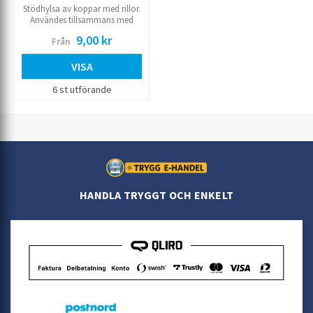
Stödhylsa av koppar med rillor.
Användes tillsammans med
kopparrör.
9,00 kr
Från
VISA
6 st utförande
HANDLA TRYGGT OCH ENKELT