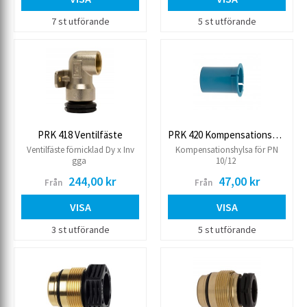
7 st utförande
5 st utförande
PRK 418 Ventilfäste
PRK 420 Kompensationshylsa PN10/12
Ventilfäste förnicklad Dy x Inv
Kompensationshylsa för PN
gga
10/12
244,00 kr
47,00 kr
Från
Från
VISA
VISA
3 st utförande
5 st utförande