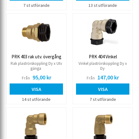
7 st utförande
13 st utförande
PRK 403 rak utv. övergång
PRK 404 Vinkel
Rak plaströrskoppling Dy x Utv
Vinkel plaströrskoppling Dy x
gänga
Dy
95,00 kr
147,00 kr
Från
Från
VISA
VISA
14 st utförande
7 st utförande