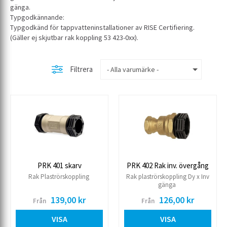
gänga.
Typgodkännande:
Typgodkänd för tappvatteninstallationer av RISE Certifiering.
(Gäller ej skjutbar rak koppling 53 423-0xx).
Filtrera
PRK 401 skarv
PRK 402 Rak inv. övergång
Rak Plaströrskoppling
Rak plaströrskoppling Dy x Inv
gänga
139,00 kr
126,00 kr
Från
Från
VISA
VISA