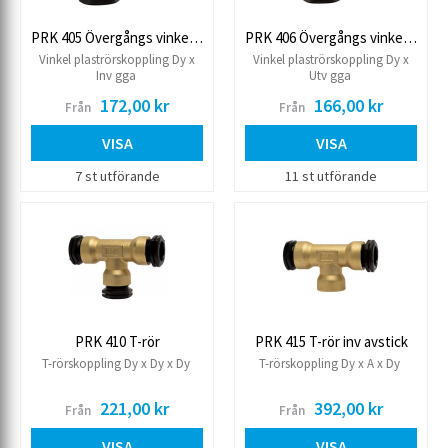
PRK 405 Övergångs vinkel inv.
PRK 406 Övergångs vinkel utv
Vinkel plaströrskoppling Dy x
Vinkel plaströrskoppling Dy x
Inv gga
Utv gga
172,00 kr
166,00 kr
Från
Från
VISA
VISA
7 st utförande
11 st utförande
PRK 410 T-rör
PRK 415 T-rör inv avstick
T-rörskoppling Dy x Dy x Dy
T-rörskoppling Dy x A x Dy
221,00 kr
392,00 kr
Från
Från
VISA
VISA