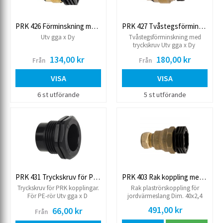
PRK 426 Förminskning med tryckskruv
PRK 427 Tvåstegsförminskning med tryckskruv
Utv gga x Dy
Tvåstegsförminskning med
tryckskruv Utv gga x Dy
134,00 kr
180,00 kr
Från
Från
VISA
VISA
6 st utförande
5 st utförande
PRK 431 Tryckskruv för PE-rör
PRK 403 Rak koppling med FPL PN6,3 hylsa
Tryckskruv för PRK kopplingar.
Rak plaströrskoppling för
För PE-rör Utv gga x D
jordvärmeslang Dim. 40x2,4
xCu28 Stödhylsa 40x2,4 ingår
491,00 kr
66,00 kr
Från