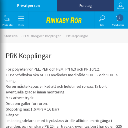
Privatperson
Företag
0
Produkter
Meny
Sök
Varukorgen
Startsida
PEM-slang och kopplingar
PRK Kopplingar
PRK Kopplingar
För polyetenrör PEL, PEH och PEM, PN 6,3 och PN 10/12.
OBS! Stödhylsa ska ALLTID användas med både SDR11- och SDR17-
slang.
Rören måste kapas vinkelrätt och helst med rörsax. Ta bort
eventuella grader innan montering.
Max arbetstryck:
Det som gäller för rören.
(Koppling max 1,6 MPa = 16 bar)
Gängor:
I mässingsdelarna med tryckskruv är där alltiden en rörgänga i
grunden. ex. i en skarv PE 25 när tryckskruven tas bort har du en G25