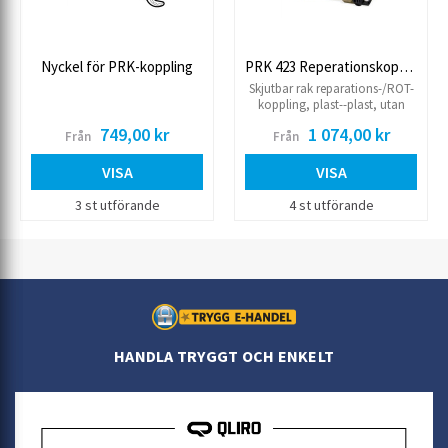
Nyckel för PRK-koppling
PRK 423 Reperationskoppling
Skjutbar rak reparations-/ROT-
koppling, plast--plast, utan
stopp
749,00 kr
1 074,00 kr
Från
Från
VISA
VISA
3 st utförande
4 st utförande
HANDLA TRYGGT OCH ENKELT