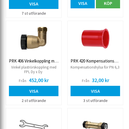
VISA
KÖP
VISA
7 st utförande
PRK 406 Vinkelkoppling med FPL PN6,3
PRK 420 Kompensationshylsa PN6,3
Vinkel plaströrskoppling med
Kompensationshylsa för PN 6,3
FPL Dy x Dy
452,00 kr
32,00 kr
Från
Från
VISA
VISA
2 st utförande
3 st utförande