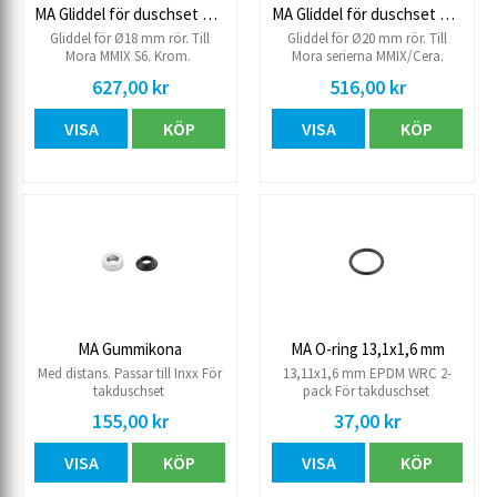
MA Gliddel för duschset MMIX S6
MA Gliddel för duschset MMIX/Cera
Gliddel för Ø18 mm rör. Till
Gliddel för Ø20 mm rör. Till
Mora MMIX S6. Krom.
Mora serierna MMIX/Cera.
Krom.
627,00 kr
516,00 kr
VISA
KÖP
VISA
KÖP
MA Gummikona
MA O-ring 13,1x1,6 mm
Med distans. Passar till Inxx För
13,11x1,6 mm EPDM WRC 2-
takduschset
pack För takduschset
155,00 kr
37,00 kr
VISA
KÖP
VISA
KÖP