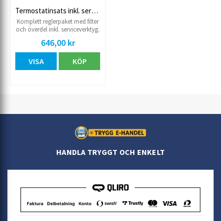
Termostatinsats inkl. serviceverktyg
Komplett reglerpaket med filter
och överdel inkl. serviceverktyg.
För FM Mattssons
646,00 kr
termostatblandare 9000E, 9000,
5000, GARDA, ORIGO, GARBO
VISA
KÖP
och ISEO För
termostatblandare MORA MMIX
och MORA ONE
HANDLA TRYGGT OCH ENKELT