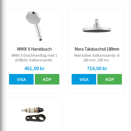
MMIX II Handdusch
Mora Takduschsil 180mm
MMIX II Duschhandtag med 1
Med kulled. Kalkavvisande. Ø
strålbild. Kalkavvisande.
180 mm. 15R inv.
461,00 kr
716,00 kr
VISA
KÖP
VISA
KÖP