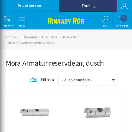
Privatperson
Företag
0
Produkter
Meny
Sök
Varukorgen
Startsida
Blandare och tillbehör
Reservdelar
Mora Armatur reservdelar, dusch
Mora Armatur reservdelar, dusch
Filtrera