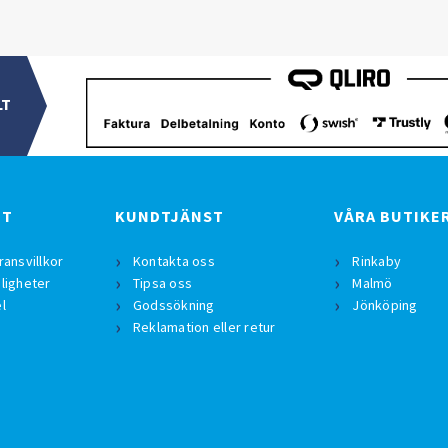
LT
BT
KUNDTJÄNST
VÅRA BUTIKE
ransvillkor
Kontakta oss
Rinkaby
ligheter
Tipsa oss
Malmö
l
Godssökning
Jönköping
Reklamation eller retur