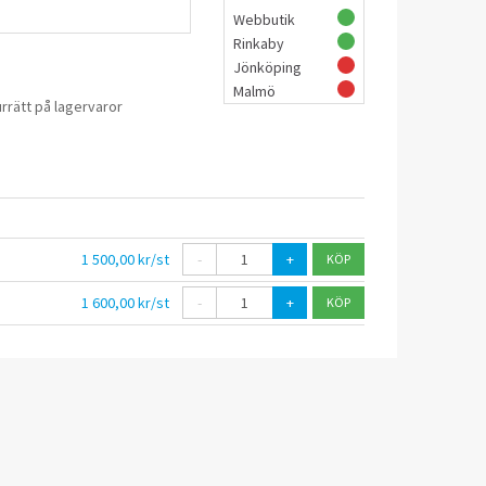
Webbutik
Rinkaby
Jönköping
Malmö
rrätt på lagervaror
1 500,00 kr/st
-
+
1 600,00 kr/st
-
+