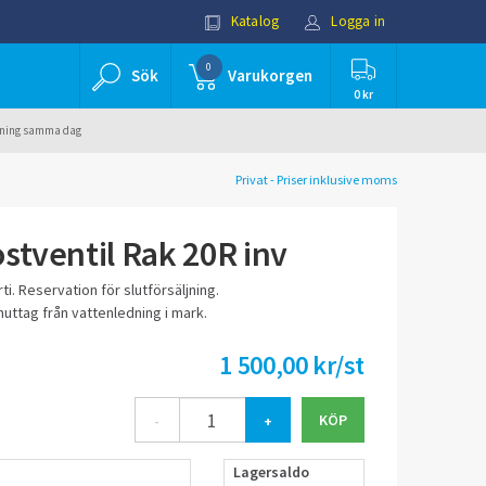
Katalog
Logga in
0
Sök
Varukorgen
0 kr
ällning samma dag
Privat - Priser inklusive moms
stventil Rak 20R inv
i. Reservation för slutförsäljning.
enuttag från vattenledning i mark.
1 500,00 kr/st
-
+
Lagersaldo