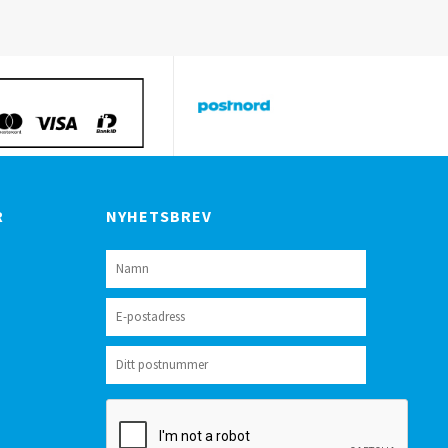
R
NYHETSBREV