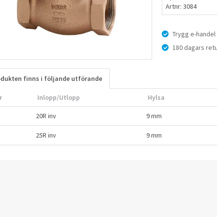
Artnr: 3084
Trygg e-handel
180 dagars retu
dukten finns i följande utförande
r
Inlopp/Utlopp
Hylsa
20R inv
9 mm
25R inv
9 mm