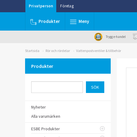
Privatperson
Företag
Produkter
Meny
Trygg e-handel
Startsida
Rör och rördelar
Vattenpostventiler & tillbehör
Produkter
Nyheter
Alla varumärken
ESBE Produkter