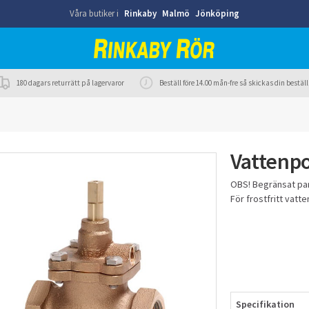
Våra butiker i
Rinkaby
Malmö
Jönköping
180 dagars returrätt på lagervaror
Beställ före 14.00 mån-fre så skickas din best
Vattenpo
OBS! Begränsat part
För frostfritt vatt
Specifikation