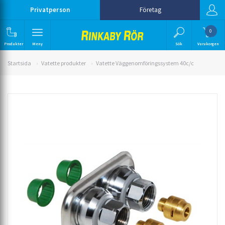
Privatperson
Företag
0
Produkter
Meny
Sök
Varukorgen
Startsida
Vatette produkter
Vatette Väggenomföringssystem 40c/c