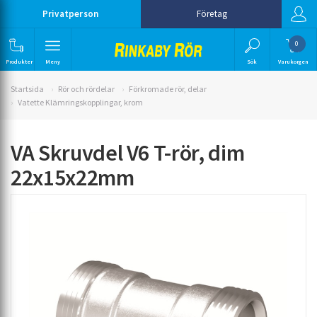
Privatperson
Företag
0
Produkter
Meny
Sök
Varukorgen
Startsida
Rör och rördelar
Förkromade rör, delar
Vatette Klämringskopplingar, krom
VA Skruvdel V6 T-rör, dim
22x15x22mm