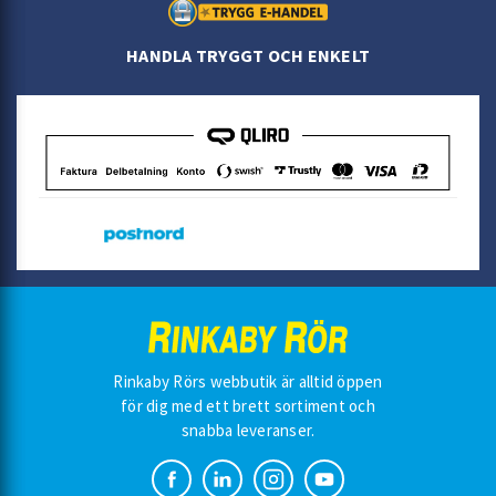
HANDLA TRYGGT OCH ENKELT
Rinkaby Rörs webbutik är alltid öppen
för dig med ett brett sortiment och
snabba leveranser.