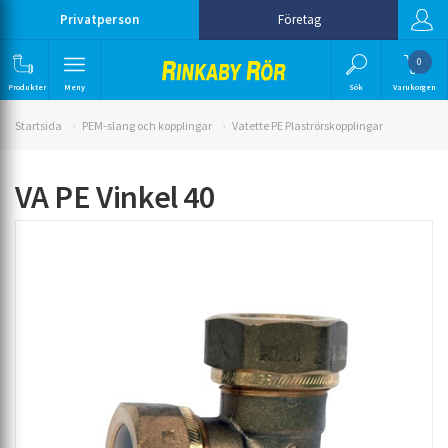
Privatperson
Företag
0
Produkter
Meny
Sök
Varukorgen
Startsida
PEM-slang och kopplingar
Vatette PE Plaströrskopplingar
VA PE Vinkel 40