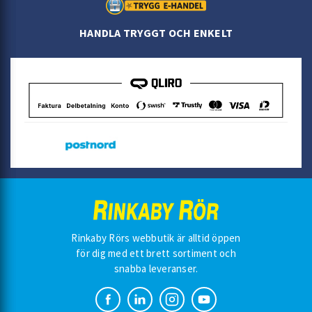
HANDLA TRYGGT OCH ENKELT
Rinkaby Rörs webbutik är alltid öppen
för dig med ett brett sortiment och
snabba leveranser.