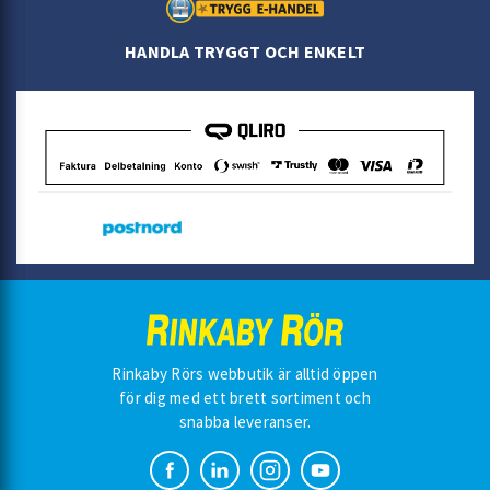
HANDLA TRYGGT OCH ENKELT
Rinkaby Rörs webbutik är alltid öppen
för dig med ett brett sortiment och
snabba leveranser.