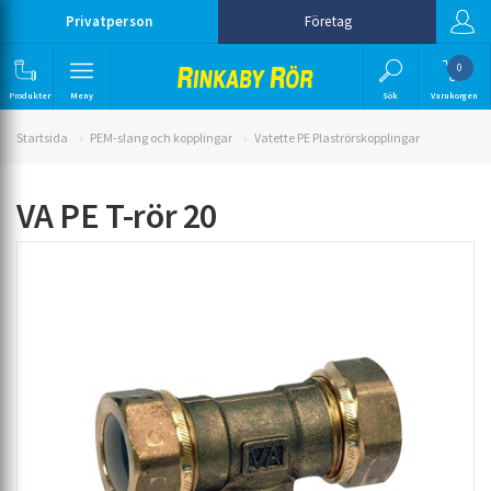
Privatperson
Företag
0
Produkter
Meny
Sök
Varukorgen
Startsida
PEM-slang och kopplingar
Vatette PE Plaströrskopplingar
VA PE T-rör 20