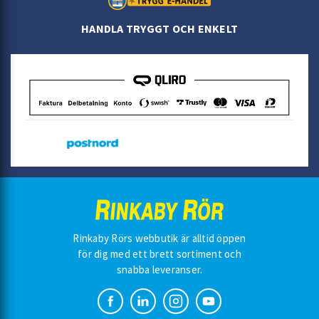
HANDLA TRYGGT OCH ENKELT
Rinkaby Rörs webbutik är alltid öppen
för dig med ett brett sortiment och
snabba leveranser.