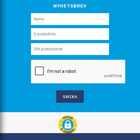
NYHETSBREV
SKICKA
Rinkaby Rör AB, Box 54, 296 21 Åhus