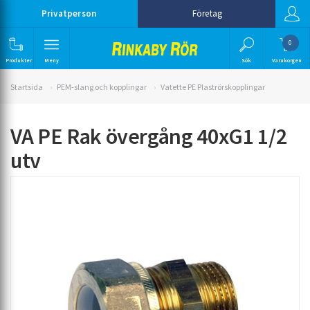
Privatperson
Företag
0
Produkter
Meny
Sök
Varukorgen
Startsida
PEM-slang och kopplingar
Vatette PE Plaströrskopplingar
VA PE Rak övergång 40xG1 1/2
utv