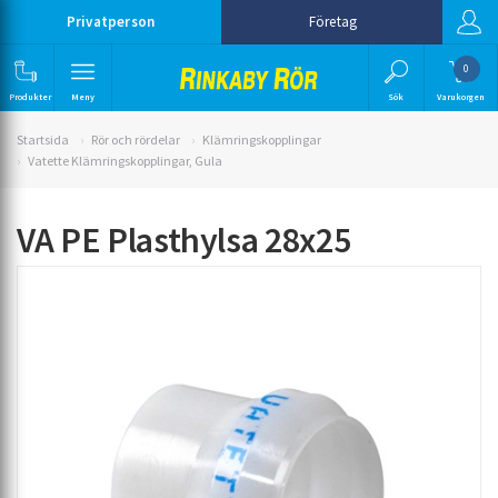
Privatperson
Företag
0
Produkter
Meny
Sök
Varukorgen
Startsida
Rör och rördelar
Klämringskopplingar
Vatette Klämringskopplingar, Gula
VA PE Plasthylsa 28x25