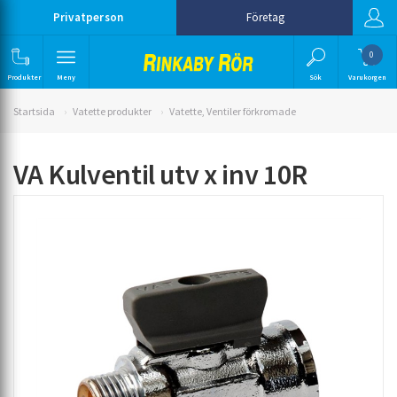
Privatperson
Företag
0
Produkter
Meny
Sök
Varukorgen
Startsida
Vatette produkter
Vatette, Ventiler förkromade
VA Kulventil utv x inv 10R