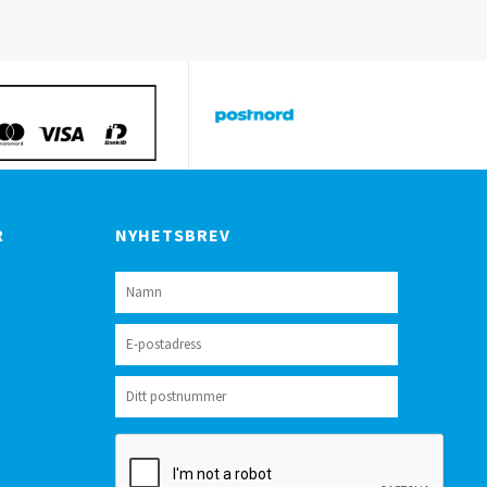
R
NYHETSBREV