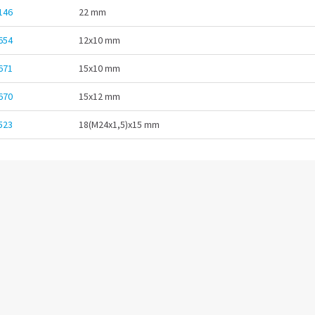
146
22 mm
654
12x10 mm
671
15x10 mm
670
15x12 mm
523
18(M24x1,5)x15 mm