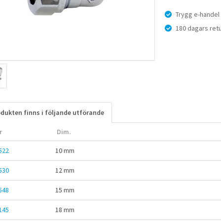
Trygg e-handel
180 dagars retu
dukten finns i följande utförande
r
Dim.
522
10 mm
530
12 mm
548
15 mm
145
18 mm