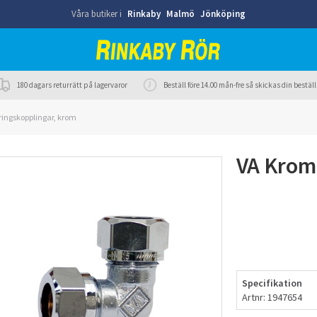
Våra butiker i
Rinkaby
Malmö
Jönköping
180 dagars returrätt på lagervaror
Beställ före 14.00 mån-fre så skickas din best
ringskopplingar, krom
VA Krom 
Specifikation
Artnr: 1947654