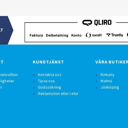
LT
BT
KUNDTJÄNST
VÅRA BUTIKE
ransvillkor
Kontakta oss
Rinkaby
ligheter
Tipsa oss
Malmö
l
Godssökning
Jönköping
Reklamation eller retur