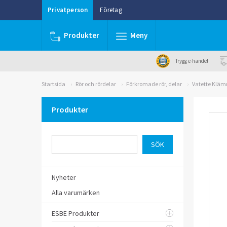
Privatperson
Företag
Produkter
Meny
Trygg e-handel
Startsida
Rör och rördelar
Förkromade rör, delar
Vatette Kläm
Produkter
Nyheter
Alla varumärken
ESBE Produkter