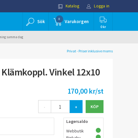
Katalog
Logga in
0
Sök
Varukorgen
0 kr
ällning samma dag
Privat - Priser inklusive moms
Klämkoppl. Vinkel 12x10
170,00 kr/st
-
+
Lagersaldo
Webbutik
Rinkaby