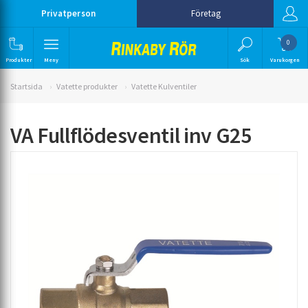
Privatperson
Företag
0
Produkter
Meny
Sök
Varukorgen
Startsida
Vatette produkter
Vatette Kulventiler
VA Fullflödesventil inv G25