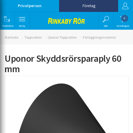
Privatperson
Företag
0
Produkter
Meny
Sök
Varukorgen
Startsida
Tappvatten
Uponor Tappvatten
Förläggningsmaterial
Uponor Skyddsrörsparaply 60
mm