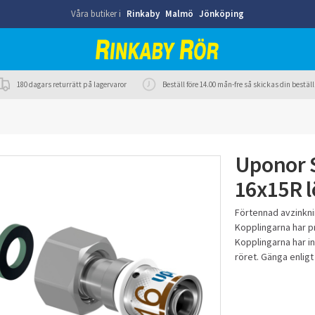
Våra butiker i
Rinkaby
Malmö
Jönköping
180 dagars returrätt på lagervaror
Beställ före 14.00 mån-fre så skickas din best
Uponor 
16x15R 
Förtennad avzinkni
Kopplingarna har p
Kopplingarna har in
röret. Gänga enligt