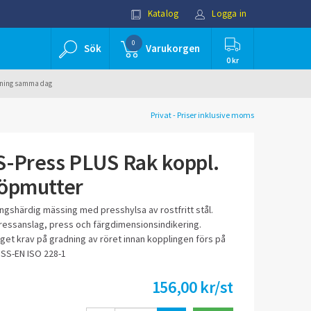
Katalog
Logga in
0
Sök
Varukorgen
0 kr
ällning samma dag
Privat - Priser inklusive moms
S-Press PLUS Rak koppl.
löpmutter
ngshärdig mässing med presshylsa av rostfritt stål.
ressanslag, press och färgdimensionsindikering.
get krav på gradning av röret innan kopplingen förs på
 SS-EN ISO 228-1
156,00 kr/st