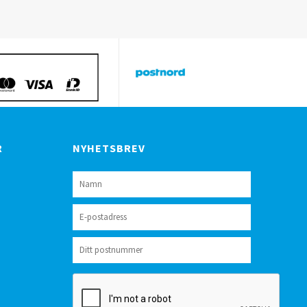
R
NYHETSBREV