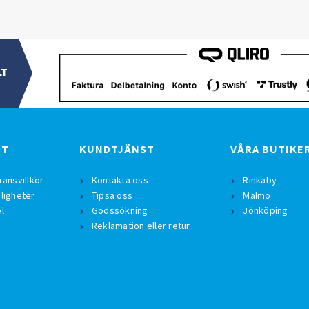
LT
BT
KUNDTJÄNST
VÅRA BUTIKE
ransvillkor
Kontakta oss
Rinkaby
ligheter
Tipsa oss
Malmö
l
Godssökning
Jönköping
Reklamation eller retur