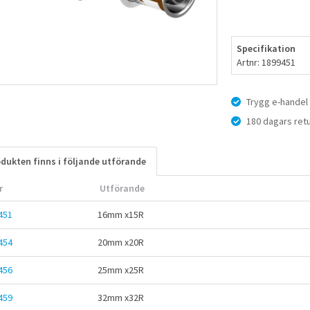
Specifikation
Artnr: 1899451
Trygg e-handel
180 dagars retu
dukten finns i följande utförande
r
Utförande
451
16mm x15R
454
20mm x20R
456
25mm x25R
459
32mm x32R