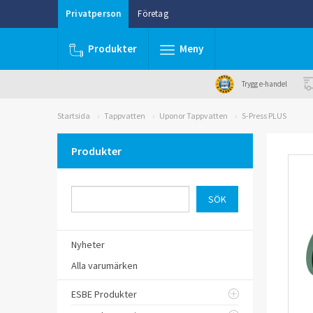
Privatperson
Företag
Produkter
Meny
Trygg e-handel
Startsida
Tappvatten
Uponor Tappvatten
S-Press PLUS
Produkter
Nyheter
Alla varumärken
ESBE Produkter