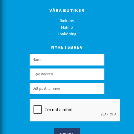
VÅRA BUTIKER
Rinkaby
Malmö
Jönköping
NYHETSBREV