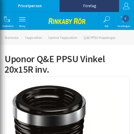
Privatperson
Företag
0
Produkter
Meny
Sök
Varukorgen
Startsida
Tappvatten
Uponor Tappvatten
Q&E PPSU Kopplingar.
Uponor Q&E PPSU Vinkel
20x15R inv.