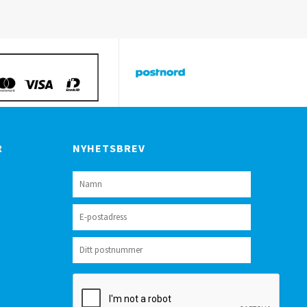
R
NYHETSBREV