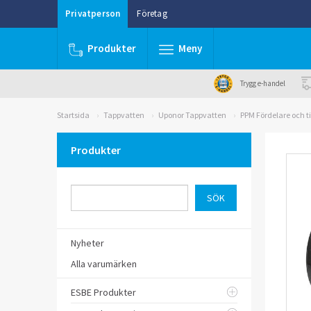
Privatperson
Företag
Produkter
Meny
Trygg e-handel
Startsida
Tappvatten
Uponor Tappvatten
PPM Fördelare och ti
Produkter
Nyheter
Alla varumärken
ESBE Produkter