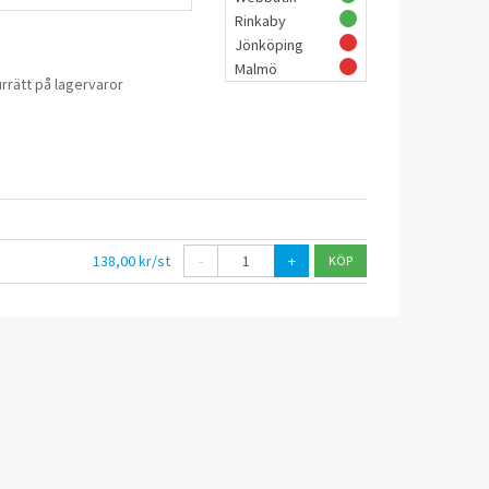
Rinkaby
Jönköping
Malmö
rrätt på lagervaror
138,00 kr/st
-
+