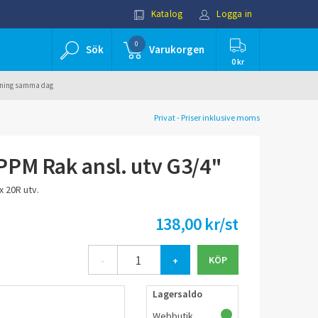
Katalog
Logga in
0
Sök
Varukorgen
0 kr
ällning samma dag
Privat - Priser inklusive moms
PM Rak ansl. utv G3/4"
x 20R utv.
138,00 kr/st
-
+
Lagersaldo
Webbutik