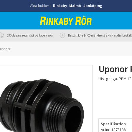
Våra butiker i
Rinkaby
Malmö
Jönköping
180 dagars returrätt på lagervaror
Beställ före 14.00 mån-fre så skickas din best
llbehör
Uponor P
Utv. gänga. PPM 1" 
Specifikation
Artnr: 1878138