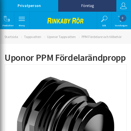
Privatperson
Företag
0
Produkter
Meny
Sök
Varukorgen
Startsida
Tappvatten
Uponor Tappvatten
PPM Fördelare och tillbehör
Uponor PPM Fördelarändpropp