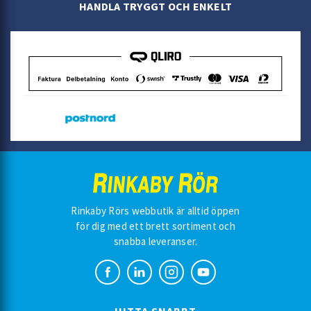
HANDLA TRYGGT OCH ENKELT
Rinkaby Rörs webbutik är alltid öppen
för dig med ett brett sortiment och
snabba leveranser.