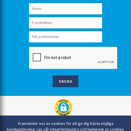
SKICKA
Rinkaby Rör AB, Box 54, 296 21 Åhus
Vi använder oss av cookies för att ge dig bästa möjliga
044-22 54 90
kundupplevelse.
Läs vår integritetspolicy och hantering av cookies