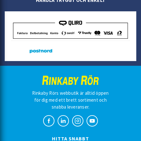
HANDLA TRYGGT OCH ENKELT
Rinkaby Rörs webbutik är alltid öppen
för dig med ett brett sortiment och
snabba leveranser.
HITTA SNABBT