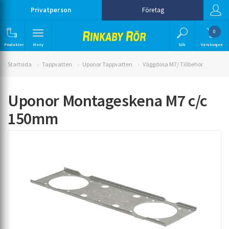
Privatperson
Företag
0
Produkter
Meny
Sök
Varukorgen
Startsida
Tappvatten
Uponor Tappvatten
Väggdosa M7/ Tillbehör
Uponor Montageskena M7 c/c
150mm