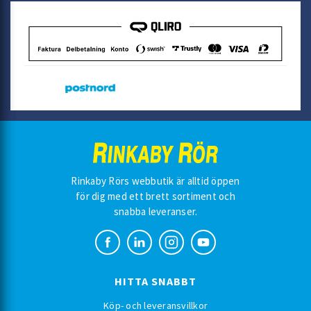
Rinkaby Rörs webbutik är alltid öppen
för dig med ett brett sortiment och
snabba leveranser.
HITTA SNABBT
Köp- och leveransvillkor