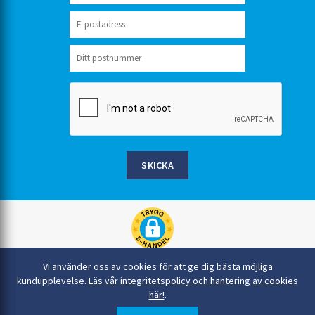
SKICKA
Rinkaby Rör AB, Box 54, 296 21 Åhus
Vi använder oss av cookies för att ge dig bästa möjliga
044-22 54 90
kundupplevelse.
Läs vår integritetspolicy och hantering av cookies
här!
.
info@rinkabyror.se
© Alla rättigheter tillhör Rinkaby Rör AB