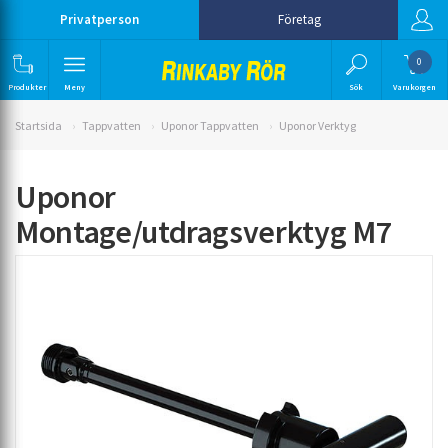
Privatperson
Företag
0
Produkter
Meny
Sök
Varukorgen
Startsida
Tappvatten
Uponor Tappvatten
Uponor Verktyg
Uponor
Montage/utdragsverktyg M7