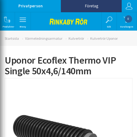
Privatperson
Företag
0
Produkter
Meny
Sök
Varukorgen
Startsida
Värmeledningsarmatur
Kulvertrör
Kulvertrör Uponor
Uponor Ecoflex Thermo VIP
Single 50x4,6/140mm