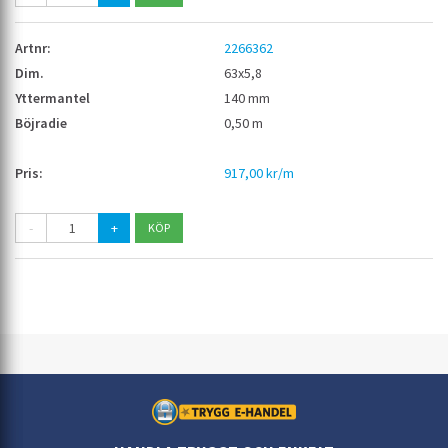
2266362
63x5,8
140 mm
0,50 m
917,00 kr/m
-
+