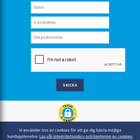
SKICKA
Rinkaby Rör AB, Box 54, 296 21 Åhus
Vi använder oss av cookies för att ge dig bästa möjliga
044-22 54 90
kundupplevelse.
Läs vår integritetspolicy och hantering av cookies