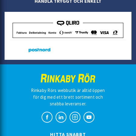
HANDLA TRYGGT OCH ENKELT
Rinkaby Rörs webbutik är alltid öppen
för dig med ett brett sortiment och
snabba leveranser.
HITTA SNABBT