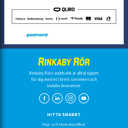
Rinkaby Rörs webbutik är alltid öppen
för dig med ett brett sortiment och
snabba leveranser.
HITTA SNABBT
Köp- och leveransvillkor