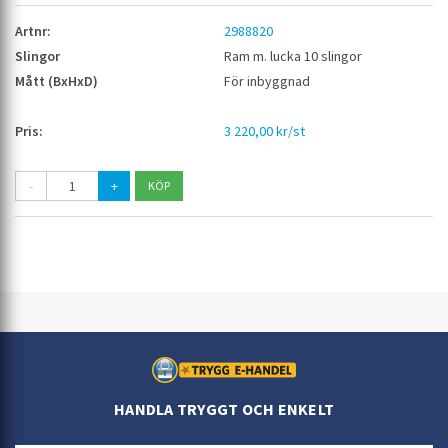
2988820
Ram m. lucka 10 slingor
För inbyggnad
3 220,00 kr/st
-
+
HANDLA TRYGGT OCH ENKELT