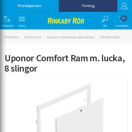
Privatperson
Företag
0
Produkter
Meny
Sök
Varukorgen
Startsida
Golvvärme
Uponor vattenburen golvvärme
Fördelarskåp
Uponor Comfort Ram m. lucka,
8 slingor