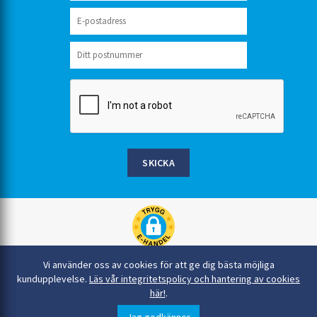
SKICKA
Rinkaby Rör AB, Box 54, 296 21 Åhus
Vi använder oss av cookies för att ge dig bästa möjliga
044-22 54 90
kundupplevelse.
Läs vår integritetspolicy och hantering av cookies
här!
.
info@rinkabyror.se
© Alla rättigheter tillhör Rinkaby Rör AB