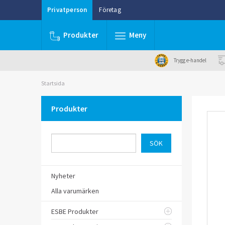
Privatperson
Företag
Produkter
Meny
Trygg e-handel
Startsida
Produkter
Nyheter
Alla varumärken
ESBE Produkter