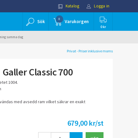
Katalog
Logga in
0
Sök
Varukorgen
0 kr
ällning samma dag
Privat - Priser inklusive moms
 Galler Classic 700
ketet 1004.
m
nvändas med avsedd ram vilket säkrar en exakt
679,00 kr/st