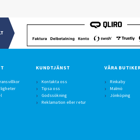
LT
BT
KUNDTJÄNST
VÅRA BUTIKE
ransvillkor
Kontakta oss
Rinkaby
ligheter
Tipsa oss
Malmö
l
Godssökning
Jönköping
Reklamation eller retur