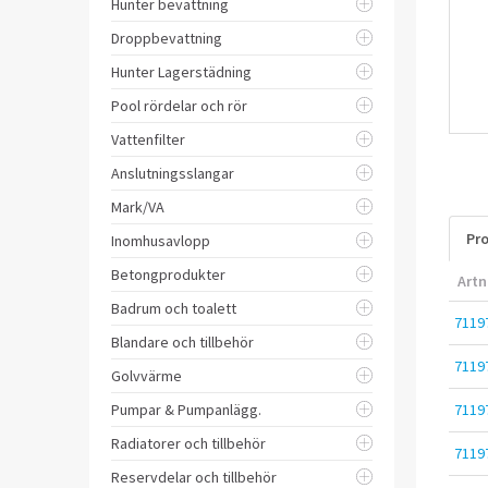
Hunter bevattning
Droppbevattning
Hunter Lagerstädning
Pool rördelar och rör
Vattenfilter
Anslutningsslangar
Mark/VA
Pro
Inomhusavlopp
Betongprodukter
Artn
Badrum och toalett
7119
Blandare och tillbehör
7119
Golvvärme
Pumpar & Pumpanlägg.
7119
Radiatorer och tillbehör
7119
Reservdelar och tillbehör