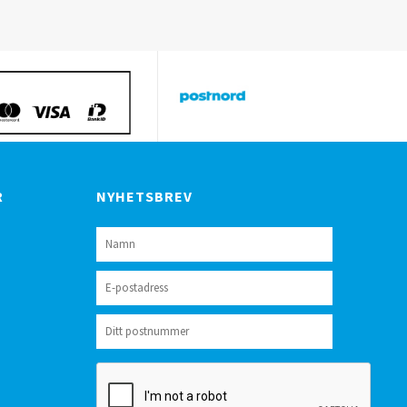
R
NYHETSBREV