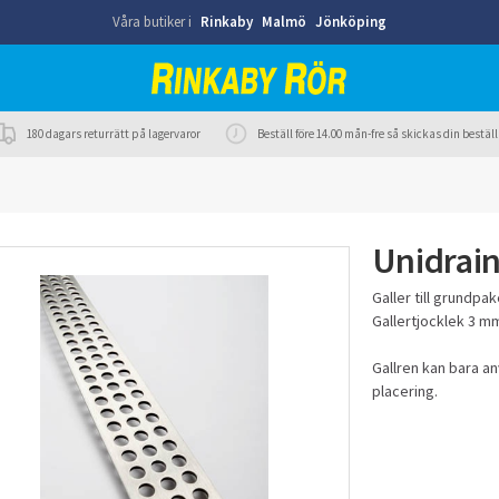
Våra butiker i
Rinkaby
Malmö
Jönköping
180 dagars returrätt på lagervaror
Beställ före 14.00 mån-fre så skickas din best
Unidrain
Galler till grundpa
Gallertjocklek 3 m
Gallren kan bara a
placering.