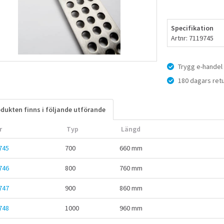
Specifikation
Artnr: 7119745
Trygg e-handel
180 dagars retu
dukten finns i följande utförande
r
Typ
Längd
745
700
660 mm
746
800
760 mm
747
900
860 mm
748
1000
960 mm