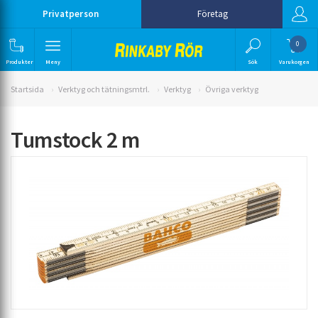
Privatperson
Företag
0
Produkter
Meny
Sök
Varukorgen
Startsida
Verktyg och tätningsmtrl.
Verktyg
Övriga verktyg
Tumstock 2 m