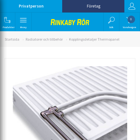
Privatperson
Företag
0
Produkter
Meny
Sök
Varukorgen
Startsida
Radiatorer och tillbehör
Kopplingsdetaljer Thermopanel