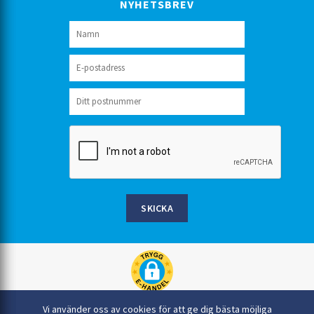
NYHETSBREV
SKICKA
Rinkaby Rör AB, Box 54, 296 21 Åhus
Vi använder oss av cookies för att ge dig bästa möjliga