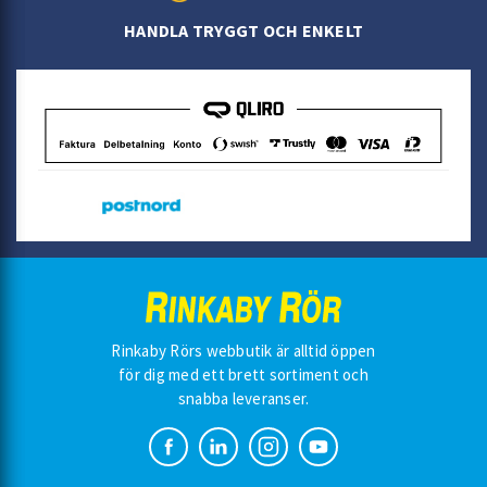
HANDLA TRYGGT OCH ENKELT
Rinkaby Rörs webbutik är alltid öppen
för dig med ett brett sortiment och
snabba leveranser.