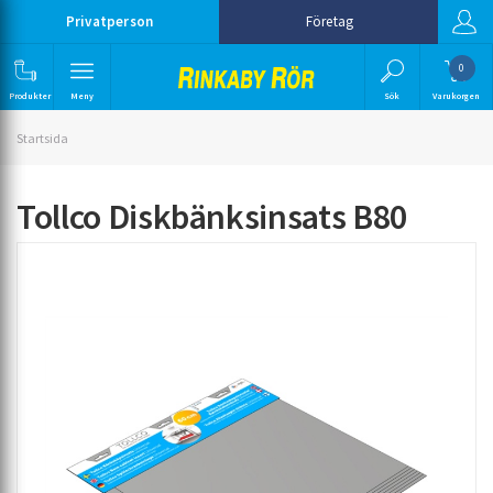
Privatperson
Företag
0
Produkter
Meny
Sök
Varukorgen
Startsida
Tollco Diskbänksinsats B80