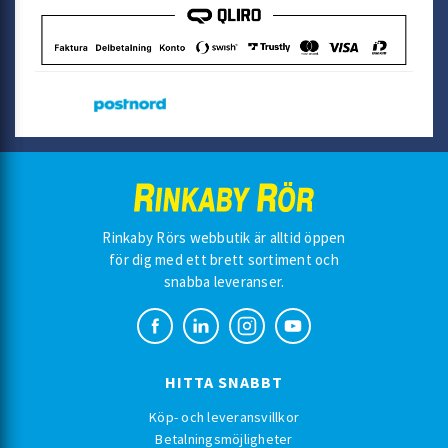
Rinkaby Rörs webbutik är alltid öppen
för dig med ett brett sortiment och
snabba leveranser.
HITTA SNABBT
Köp- och leveransvillkor
Betalningsmöjligheter