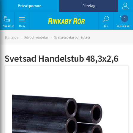
Privatperson
Företag
0
Produkter
Meny
Sök
Varukorgen
Startsida
Rör och rördelar
Svetsrördelar och tubrör
Svetsad Handelstub 48,3x2,6