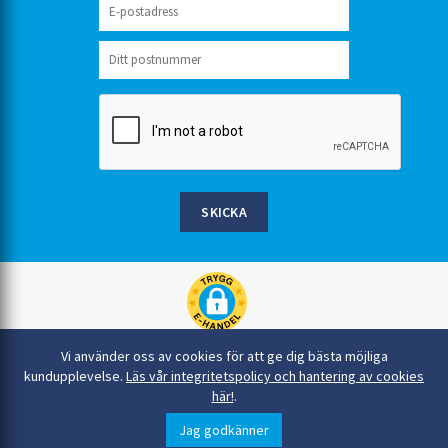
SKICKA
Rinkaby Rör AB, Box 54, 296 21 Åhus
Vi använder oss av cookies för att ge dig bästa möjliga
044-22 54 90
kundupplevelse.
Läs vår integritetspolicy och hantering av cookies
här!
.
info@rinkabyror.se
© Alla rättigheter tillhör Rinkaby Rör AB
Jag godkänner