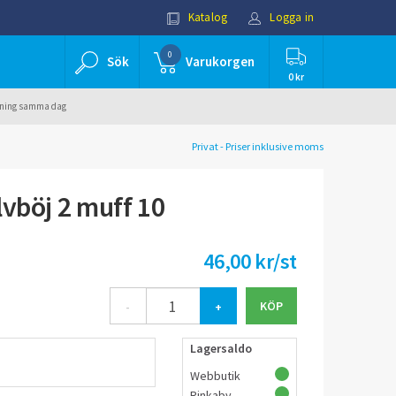
Katalog
Logga in
0
Sök
Varukorgen
0 kr
ällning samma dag
Privat - Priser inklusive moms
lvböj 2 muff 10
46,00 kr/st
-
+
Lagersaldo
Webbutik
Rinkaby