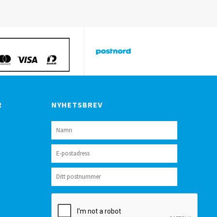
R
NYHETSBREV