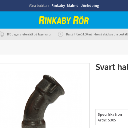
Våra butiker i
Rinkaby
Malmö
Jönköping
180 dagars returrätt på lagervaror
Beställ före 14.00 mån-fre så skickas din best
Svart ha
Specifikation
Artnr: 5305