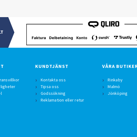
LT
BT
KUNDTJÄNST
VÅRA BUTIKE
ransvillkor
Kontakta oss
Rinkaby
ligheter
Tipsa oss
Malmö
l
Godssökning
Jönköping
Reklamation eller retur