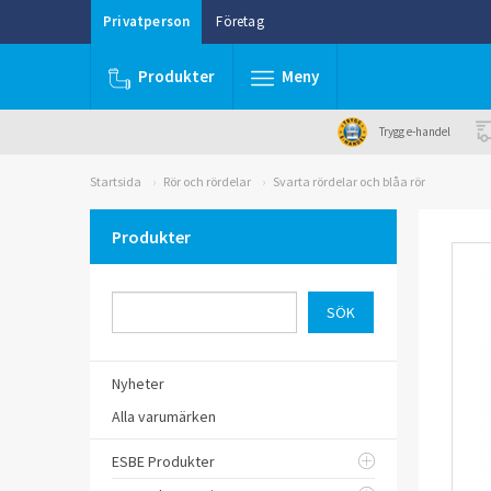
Privatperson
Företag
Produkter
Meny
Trygg e-handel
Startsida
Rör och rördelar
Svarta rördelar och blåa rör
Produkter
Nyheter
Alla varumärken
ESBE Produkter