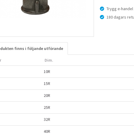
Trygg e-handel
180 dagars retu
dukten finns i följande utförande
r
Dim.
10R
15R
20R
25R
32R
40R