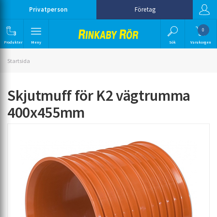
Privatperson
Företag
0
Produkter
Meny
Sök
Varukorgen
Startsida
Skjutmuff för K2 vägtrumma
400x455mm