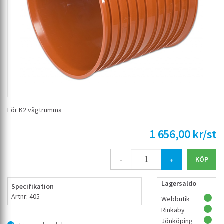
För K2 vägtrumma
1 656,00 kr/st
-
+
Lagersaldo
Specifikation
Artnr: 405
Webbutik
Rinkaby
Jönköping