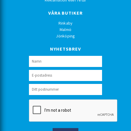
VÅRA BUTIKER
Rinkaby
Malmö
Jönköping
NYHETSBREV