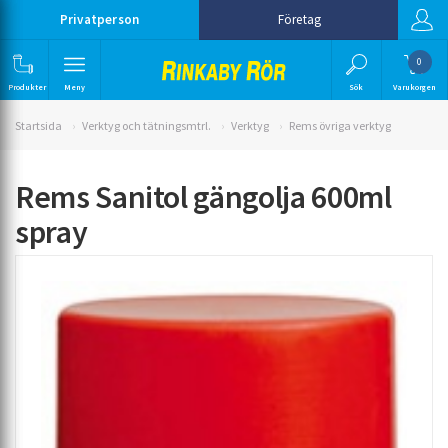
Privatperson
Företag
0
Produkter
Meny
Sök
Varukorgen
Startsida
Verktyg och tätningsmtrl.
Verktyg
Rems övriga verktyg
Rems Sanitol gängolja 600ml
spray