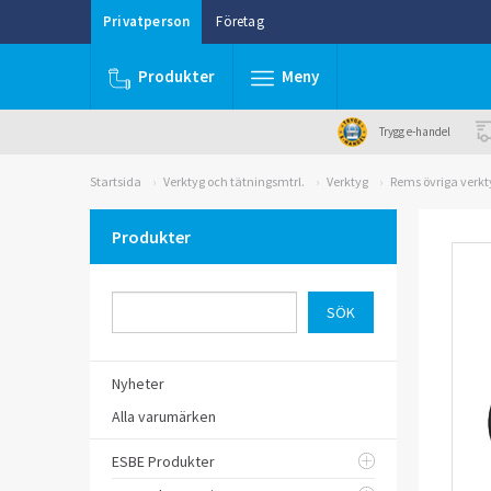
Privatperson
Företag
Produkter
Meny
Trygg e-handel
Startsida
Verktyg och tätningsmtrl.
Verktyg
Rems övriga verkt
Produkter
Nyheter
Alla varumärken
ESBE Produkter