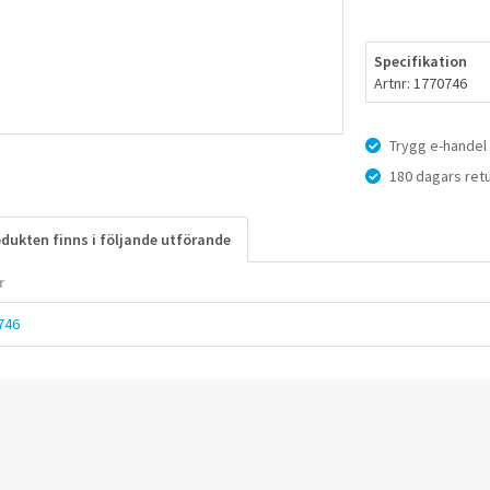
Specifikation
Artnr: 1770746
Trygg e-handel
180 dagars retu
dukten finns i följande utförande
r
746