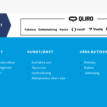
LT
BT
KUNDTJÄNST
VÅRA BUTIKE
ransvillkor
Kontakta oss
Rinkaby
ligheter
Tipsa oss
Malmö
l
Godssökning
Jönköping
Reklamation eller retur