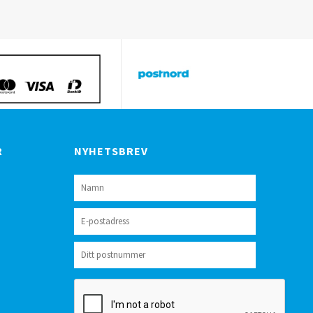
R
NYHETSBREV