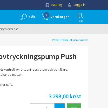
Katalog
Logga in
0
Sök
Varukorgen
0 kr
ällning samma dag
Privat - Priser inklusive moms
ovtryckningspump Push
etskontroll av rörledningssystem och behållare.
 lekande mutter.
tur 60°C
3 298,00 kr/st