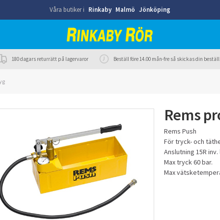
Våra butiker i
Rinkaby
Malmö
Jönköping
180 dagars returrätt på lagervaror
Beställ före 14.00 mån-fre så skickas din best
yg
Rems pr
Rems Push
För tryck- och täth
Anslutning 15R inv.
Max tryck 60 bar.
Max vätsketempera