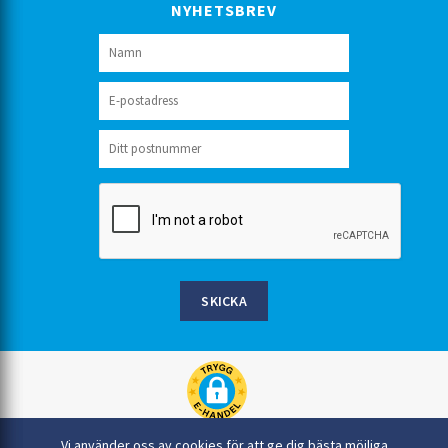
NYHETSBREV
SKICKA
Rinkaby Rör AB, Box 54, 296 21 Åhus
Vi använder oss av cookies för att ge dig bästa möjliga