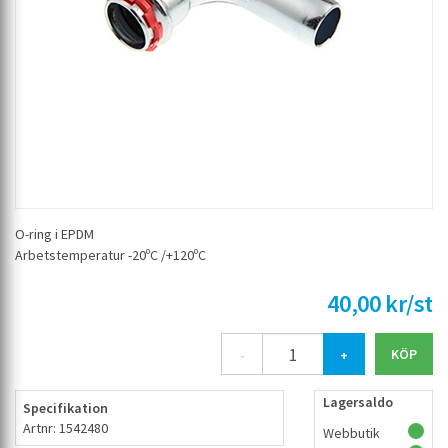
O-ring i EPDM
Arbetstemperatur -20ºC /+120ºC
40,00 kr/st
-
+
Lagersaldo
Specifikation
Artnr: 1542480
Webbutik