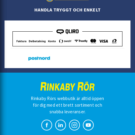
HANDLA TRYGGT OCH ENKELT
Rinkaby Rörs webbutik är alltid öppen
för dig med ett brett sortiment och
snabba leveranser.