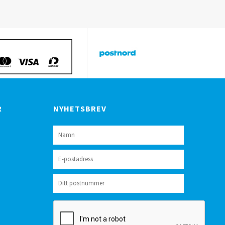
R
NYHETSBREV