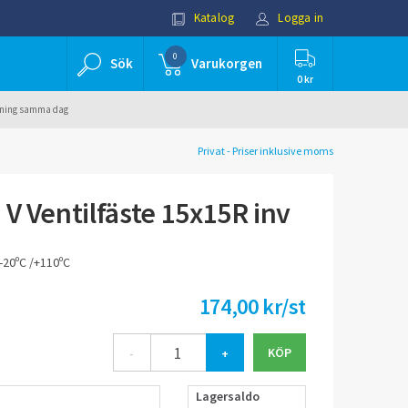
Katalog
Logga in
0
Sök
Varukorgen
0 kr
ällning samma dag
Privat - Priser inklusive moms
 V Ventilfäste 15x15R inv
-20ºC /+110ºC
174,00 kr/st
-
+
Lagersaldo