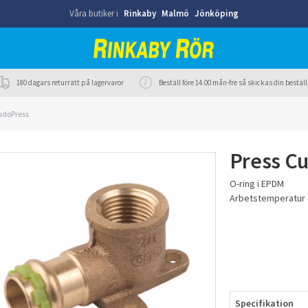
Våra butiker i
Rinkaby
Malmö
Jönköping
180 dagars returrätt på lagervaror
Beställ före 14.00 mån-fre så skickas din best
udoPress
Press Cu
O-ring i EPDM
Arbetstemperatur 
Specifikation