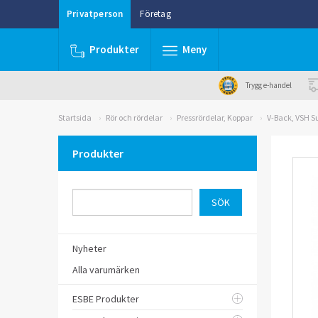
Privatperson
Företag
Produkter
Meny
Trygg e-handel
Startsida
Rör och rördelar
Pressrördelar, Koppar
V-Back, VSH S
Produkter
Nyheter
Alla varumärken
ESBE Produkter