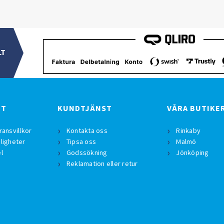
LT
BT
KUNDTJÄNST
VÅRA BUTIKE
ransvillkor
Kontakta oss
Rinkaby
ligheter
Tipsa oss
Malmö
l
Godssökning
Jönköping
Reklamation eller retur