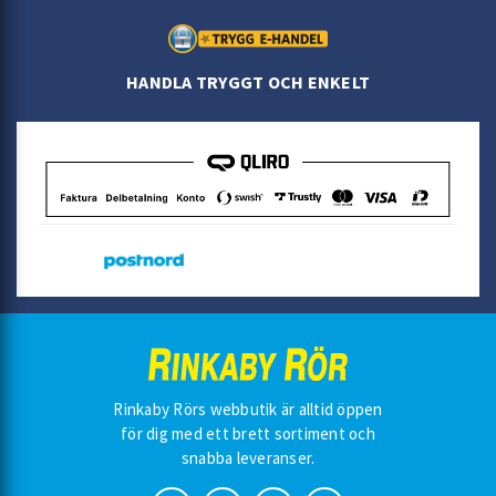
HANDLA TRYGGT OCH ENKELT
Rinkaby Rörs webbutik är alltid öppen
för dig med ett brett sortiment och
snabba leveranser.