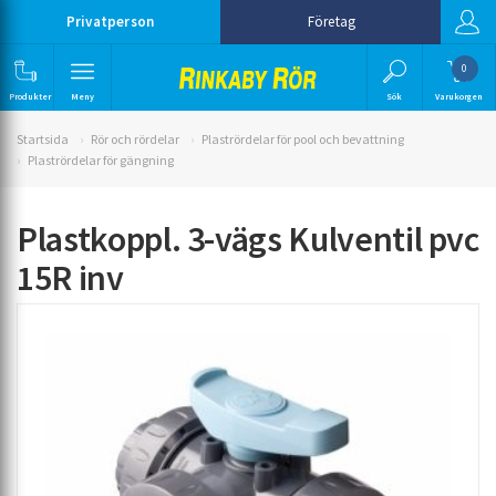
Privatperson
Företag
0
Produkter
Meny
Sök
Varukorgen
Startsida
Rör och rördelar
Plastrördelar för pool och bevattning
Plastrördelar för gängning
Plastkoppl. 3-vägs Kulventil pvc
15R inv