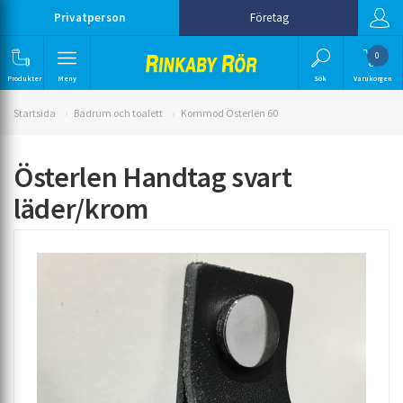
Privatperson
Företag
0
Produkter
Meny
Sök
Varukorgen
Startsida
Badrum och toalett
Kommod Österlen 60
Österlen Handtag svart
läder/krom