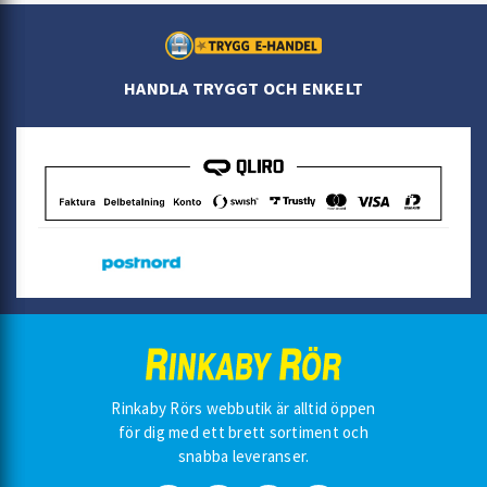
HANDLA TRYGGT OCH ENKELT
Rinkaby Rörs webbutik är alltid öppen
för dig med ett brett sortiment och
snabba leveranser.