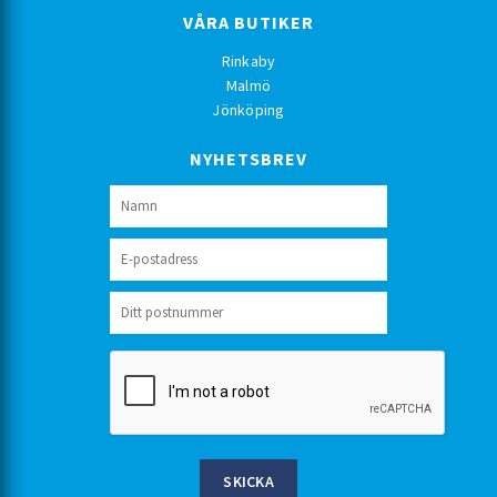
VÅRA BUTIKER
Rinkaby
Malmö
Jönköping
NYHETSBREV
SKICKA