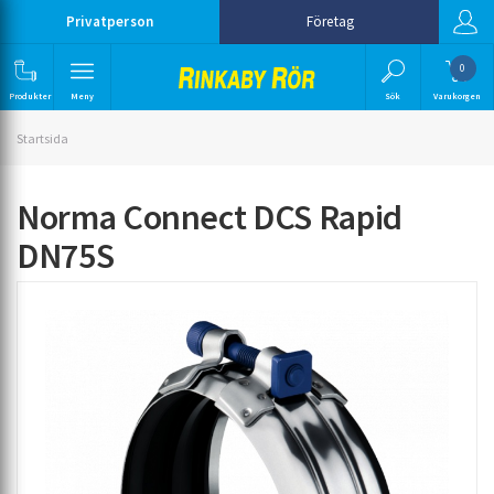
Privatperson
Företag
0
Produkter
Meny
Sök
Varukorgen
Startsida
Norma Connect DCS Rapid
DN75S