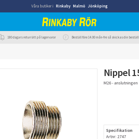
Våra butiker i
Rinkaby
Malmö
Jönköping
180 dagars returrätt på lagervaror
Beställ före 14.00 mån-fre så skickas din best
Nippel 1
M26 - anslutningen 
Specifikation
Artnr: 2747