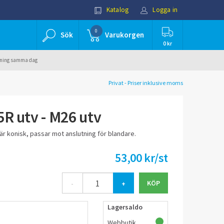
Katalog
Logga in
0
Sök
Varukorgen
0 kr
ällning samma dag
Privat - Priser inklusive moms
5R utv - M26 utv
är konisk, passar mot anslutning för blandare.
53,00 kr/st
-
+
Lagersaldo
Webbutik