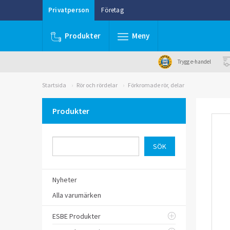
Privatperson
Företag
Produkter
Meny
Trygg e-handel
Startsida
Rör och rördelar
Förkromade rör, delar
Produkter
Nyheter
Alla varumärken
ESBE Produkter