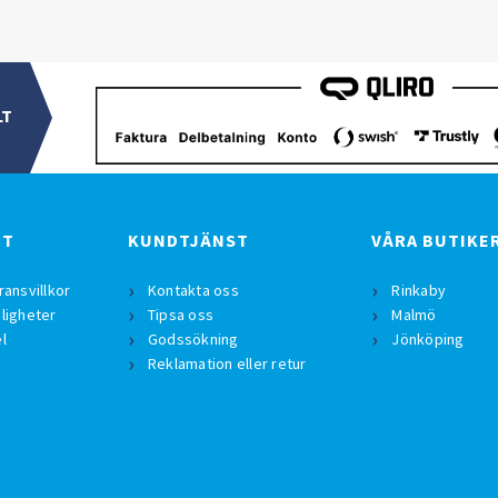
LT
BT
KUNDTJÄNST
VÅRA BUTIKE
ransvillkor
Kontakta oss
Rinkaby
ligheter
Tipsa oss
Malmö
l
Godssökning
Jönköping
Reklamation eller retur