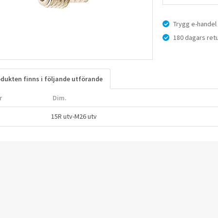
Trygg e-handel
180 dagars retu
dukten finns i följande utförande
r
Dim.
15R utv-M26 utv