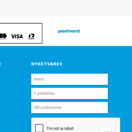
R
NYHETSBREV