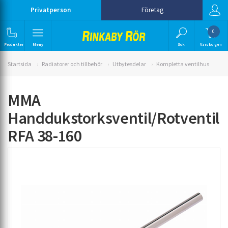
Privatperson
Företag
0
Produkter
Meny
Sök
Varukorgen
Startsida
Radiatorer och tillbehör
Utbytesdelar
Kompletta ventilhus
MMA
Handdukstorksventil/Rotventil
RFA 38-160