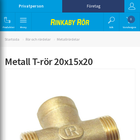
Privatperson
Företag
0
Produkter
Meny
Sök
Varukorgen
Startsida
Rör och rördelar
Metallrördelar
Metall T-rör 20x15x20