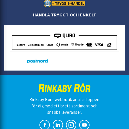
HANDLA TRYGGT OCH ENKELT
Rinkaby Rörs webbutik är alltid öppen
för dig med ett brett sortiment och
snabba leveranser.