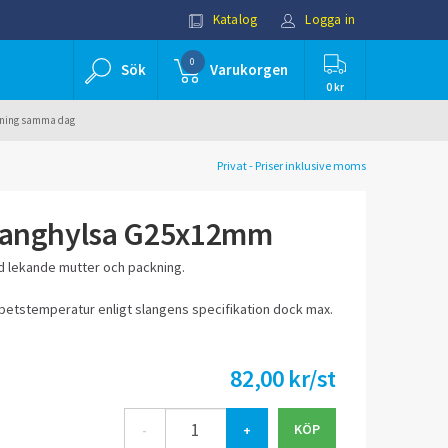
Katalog
Logga in
0
Sök
Varukorgen
0 kr
ällning samma dag
Privat - Priser inklusive moms
Slanghylsa G25x12mm
d lekande mutter och packning.
betstemperatur enligt slangens specifikation dock max.
82,00 kr/st
-
+