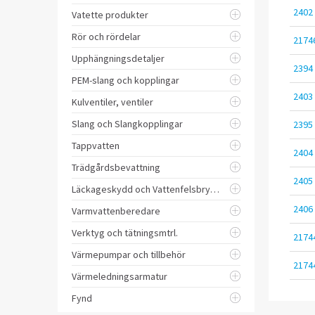
2402
Vatette produkter
Rör och rördelar
2174
Upphängningsdetaljer
2394
PEM-slang och kopplingar
2403
Kulventiler, ventiler
Slang och Slangkopplingar
2395
Tappvatten
2404
Trädgårdsbevattning
2405
Läckageskydd och Vattenfelsbrytare
2406
Varmvattenberedare
Verktyg och tätningsmtrl.
2174
Värmepumpar och tillbehör
2174
Värmeledningsarmatur
Fynd