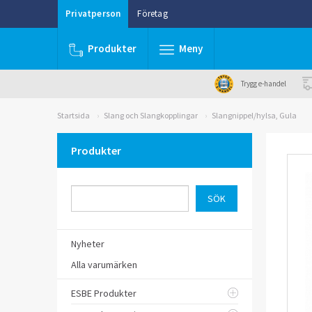
Privatperson
Företag
Produkter
Meny
Trygg e-handel
Startsida
Slang och Slangkopplingar
Slangnippel/hylsa, Gula
Produkter
Nyheter
Alla varumärken
ESBE Produkter