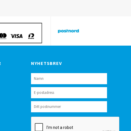
R
NYHETSBREV