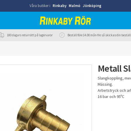
Våra butiker i
Rinkaby
Malmö
Jönköping
180 dagars returrätt på lagervaror
Beställ före 14.00 mån-fre så skickas din best
Metall 
Slangkoppling, me
Mässing.
Arbetstryck och ar
16 bar och 95ºC