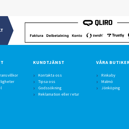
LT
BT
KUNDTJÄNST
VÅRA BUTIKE
ransvillkor
Kontakta oss
Rinkaby
ligheter
Tipsa oss
Malmö
l
Godssökning
Jönköping
Reklamation eller retur