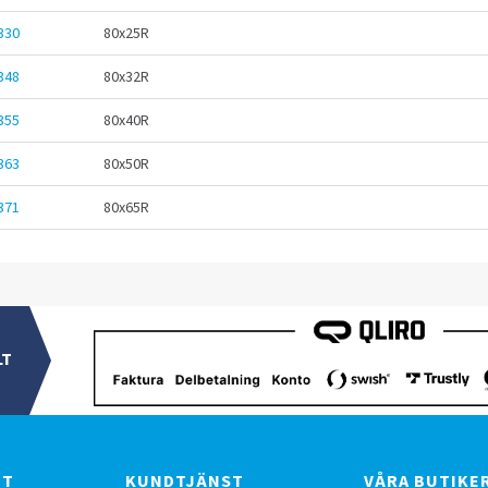
330
80x25R
348
80x32R
355
80x40R
363
80x50R
371
80x65R
LT
BT
KUNDTJÄNST
VÅRA BUTIKE