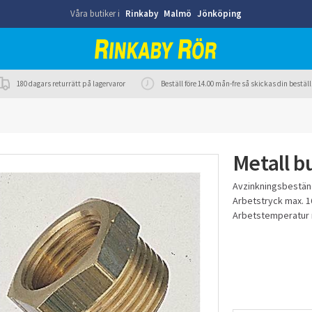
Våra butiker i
Rinkaby
Malmö
Jönköping
180 dagars returrätt på lagervaror
Beställ före 14.00 mån-fre så skickas din best
Metall b
Avzinkningsbestän
Arbetstryck max. 1
Arbetstemperatur 