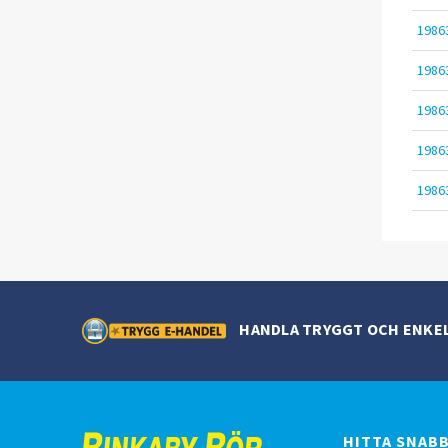
1986
1986
1986
1986
1986
HANDLA TRYGGT OCH ENKE
HITTA SNAB