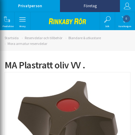
Privatperson
Företag
0
Produkter
Meny
Sök
Varukorgen
Startsida
Reservdelar och tillbehör
Blandare & utkastare
Mora armatur reservdelar
MA Plastratt oliv VV .