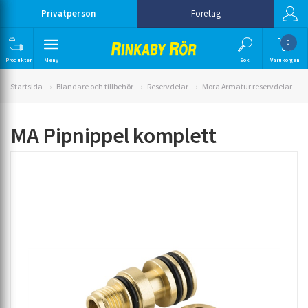
Privatperson
Företag
0
Produkter
Meny
Sök
Varukorgen
Startsida
Blandare och tillbehör
Reservdelar
Mora Armatur reservdelar
MA Pipnippel komplett