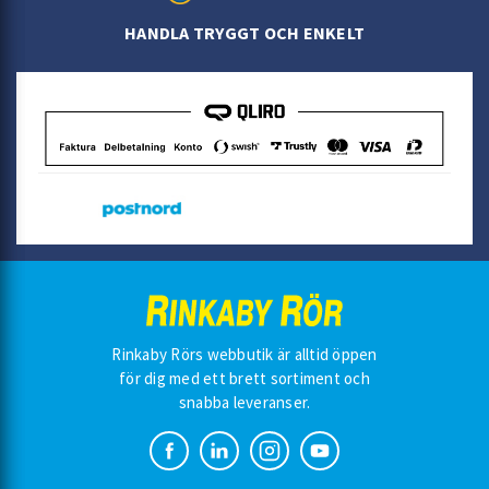
HANDLA TRYGGT OCH ENKELT
Rinkaby Rörs webbutik är alltid öppen
för dig med ett brett sortiment och
snabba leveranser.