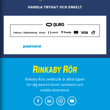
HANDLA TRYGGT OCH ENKELT
Rinkaby Rörs webbutik är alltid öppen
för dig med ett brett sortiment och
snabba leveranser.