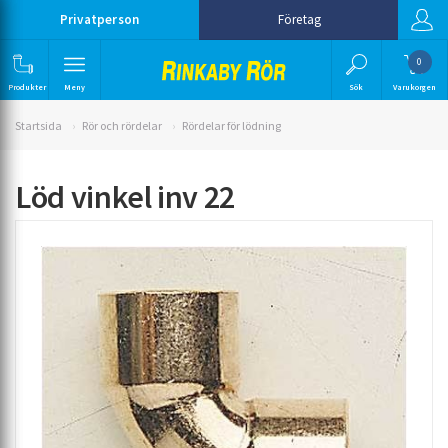
Privatperson
Företag
0
Produkter
Meny
Sök
Varukorgen
Startsida
Rör och rördelar
Rördelar för lödning
Löd vinkel inv 22