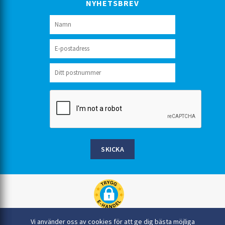
NYHETSBREV
SKICKA
Rinkaby Rör AB, Box 54, 296 21 Åhus
Vi använder oss av cookies för att ge dig bästa möjliga