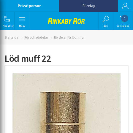
Privatperson
Företag
0
Produkter
Meny
Sök
Varukorgen
Startsida
Rör och rördelar
Rördelar för lödning
Löd muff 22