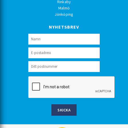
Rinkaby
Malmö
Jönköping
NYHETSBREV
SKICKA