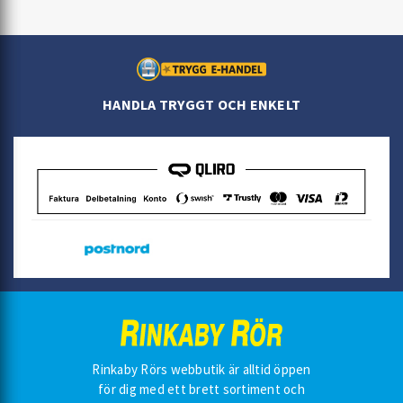
HANDLA TRYGGT OCH ENKELT
Rinkaby Rörs webbutik är alltid öppen
för dig med ett brett sortiment och